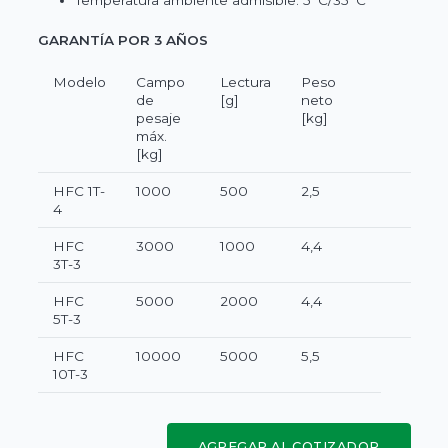
GARANTÍA POR 3 AÑOS
Modelo
Campo
Lectura
Peso
de
[g]
neto
pesaje
[kg]
máx.
[kg]
HFC 1T-
1000
500
2,5
4
HFC
3000
1000
4,4
3T-3
HFC
5000
2000
4,4
5T-3
HFC
10000
5000
5,5
10T-3
AGREGAR AL COTIZADOR