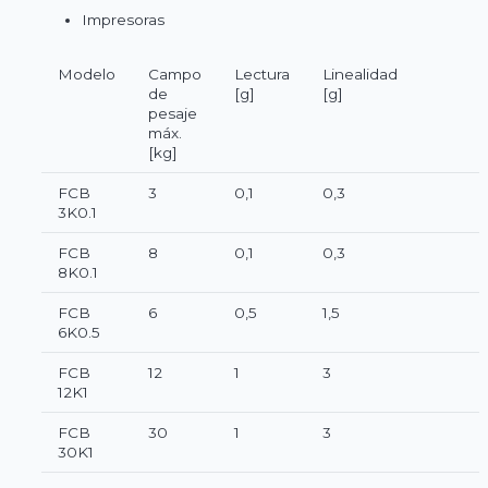
Impresoras
Modelo
Campo
Lectura
Linealidad
de
[g]
[g]
pesaje
máx.
[kg]
FCB
3
0,1
0,3
3K0.1
FCB
8
0,1
0,3
8K0.1
FCB
6
0,5
1,5
6K0.5
FCB
12
1
3
12K1
FCB
30
1
3
30K1