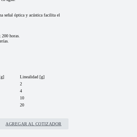
a señal óptica y acústica facilita el
x 200 horas.
erías.
[g]
Linealidad [g]
2
4
10
20
AGREGAR AL COTIZADOR