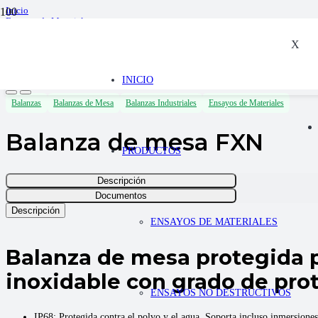
Inicio
Ensayos de Materiales
Balanzas
Balanzas Industriales
X
Balanzas de Mesa
Balanza de mesa FXN
INICIO
Balanzas
Balanzas de Mesa
Balanzas Industriales
Ensayos de Materiales
Balanza de mesa FXN
PRODUCTOS
Descripción
Documentos
Descripción
ENSAYOS DE MATERIALES
Balanza de mesa protegida 
inoxidable con grado de pro
ENSAYOS NO DESTRUCTIVOS
IP68: Protegida contra el polvo y el agua. Soporta incluso inmersiones