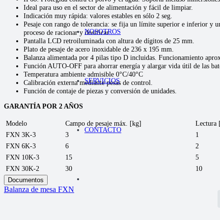
Ideal para uso en el sector de alimentación y fácil de limpiar.
Indicación muy rápida: valores estables en sólo 2 seg.
Pesaje con rango de tolerancia: se fija un límite superior e inferior y un
NOSOTROS
proceso de racionar y dosificar.
Pantalla LCD retroiluminada con altura de dígitos de 25 mm.
Plato de pesaje de acero inoxidable de 236 x 195 mm.
Balanza alimentada por 4 pilas tipo D incluidas. Funcionamiento apro
Función AUTO-OFF para ahorrar energía y alargar vida útil de las bat
Temperatura ambiente admisible 0°C/40°C
SERVICIOS
Calibración externa mediante pesas de control.
Función de contaje de piezas y conversión de unidades.
GARANTÍA POR 2 AÑOS
Modelo
Campo de pesaje máx. [kg]
Lectura 
CONTACTO
FXN 3K-3
3
1
FXN 6K-3
6
2
FXN 10K-3
15
5
FXN 30K-2
30
10
Documentos
Balanza de mesa FXN