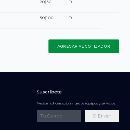
20|50
D
50|100
D
AGREGAR AL COTIZADOR
Suscríbete
Recibe noticias sobre nuevos equipos y servicios.
Enviar