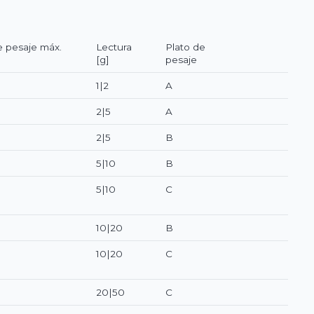
 pesaje máx.
Lectura
Plato de
[g]
pesaje
1|2
A
2|5
A
2|5
B
5|10
B
5|10
C
10|20
B
10|20
C
20|50
C