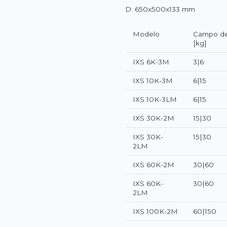
D: 650x500x133 mm
Modelo
Campo de
[kg]
IXS 6K-3M
3|6
IXS 10K-3M
6|15
IXS 10K-3LM
6|15
IXS 30K-2M
15|30
IXS 30K-
15|30
2LM
IXS 60K-2M
30|60
IXS 60K-
30|60
2LM
IXS 100K-2M
60|150