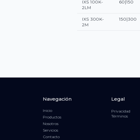
IXS 100K-
60|150
2LM
IXS 300K-
150|300
2M
Navegación
Legal
Inicio
Privacidad
Términos
Productos
Nosotros
Servicios
Contacto