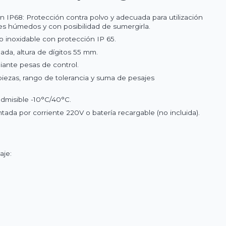
n IP68: Protección contra polvo y adecuada para utilización
s húmedos y con posibilidad de sumergirla.
o inoxidable con protección IP 65.
ada, altura de dígitos 55 mm.
iante pesas de control.
iezas, rango de tolerancia y suma de pesajes
dmisible -10°C/40°C.
ntada por corriente 220V o batería recargable (no incluida).
aje: