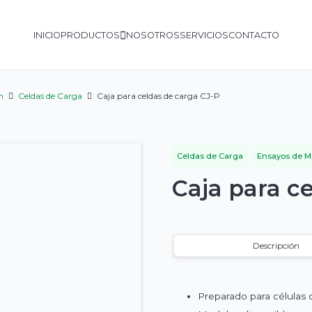
INICIO
PRODUCTOS
NOSOTROS
SERVICIOS
CONTACTO
n
Celdas de Carga
Caja para celdas de carga CJ-P
Celdas de Carga
Ensayos de Ma
Caja para c
Descripción
Preparado para células