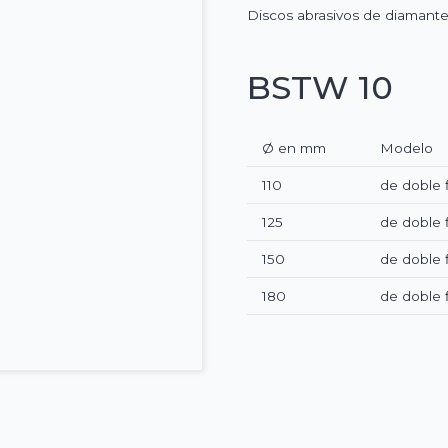
Discos abrasivos de diamante
BSTW 10
Ø en mm
Modelo
110
de doble f
125
de doble f
150
de doble f
180
de doble f