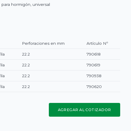
 para hormigón, universal
Perforaciones en mm
Artículo Nº
ila
22.2
790618
ila
22.2
790619
ila
22.2
790938
ila
22.2
790620
AGREGAR AL COTIZADOR