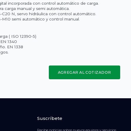
ital incorporada con control automático de carga.
ra carga manual y semi automática.
-C20 N, servo hidráulica con control automático.
-M10 semi automático y control manual.
rga ( ISO 12390-5)
 EN 1340
eño. EN 1338
igos.
AGREGAR AL COTIZADOR
Suscríbete
Recibe noticias sobre nuevos equipos y servicios.