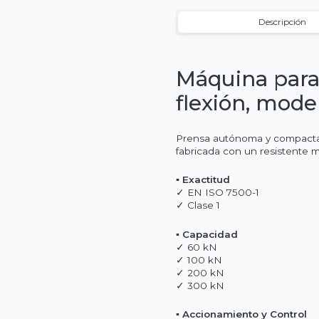
Descripción
Máquina para
flexión, mode
Prensa autónoma y compacta p
fabricada con un resistente 
▪ Exactitud
✓ EN ISO 7500-1
✓ Clase 1
▪ Capacidad
✓ 60 kN
✓ 100 kN
✓ 200 kN
✓ 300 kN
▪ Accionamiento y Control